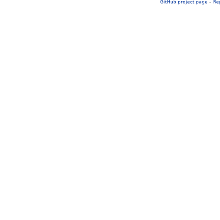
GitHub project page
–
Re